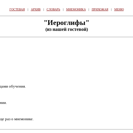
ГОСТЕВАЯ
|
АРХИВ
|
СЛОВАРЬ
|
МНЕМОНИКА
|
ПРИХОЖАЯ
|
МЕНЮ
"Иероглифы"
(из нашей гостевой)
дами обучения.
нии.
ще раз о мнемонике.