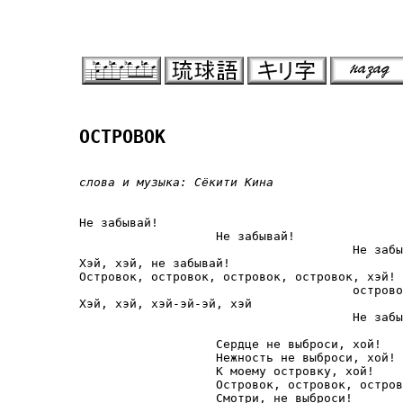
ОСТРОВОК
слова и музыка: Сёкити Кина
Не забывай!

                   Не забывай!

                                      Не забы
Хэй, хэй, не забывай!

Островок, островок, островок, островок, хэй!

                                      острово
Хэй, хэй, хэй-эй-эй, хэй

                                      Не забы
                   Сердце не выброси, хой!

                   Нежность не выброси, хой!

                   К моему островку, хой!

                   Островок, островок, остров
                   Смотри, не выброси!
