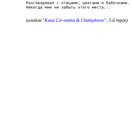
Разговаривая с птицами, цветами и бабочками.

Никогда мне не забыть этого места...

(альбом
"Кина Сё─кити & Champloose"
, 5-й трек)