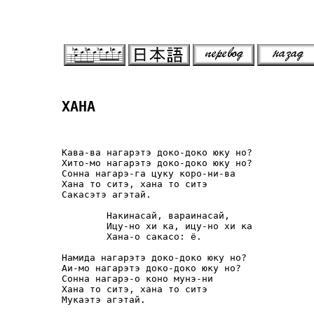
ХАНА
Кава-ва нагарэтэ доко-доко юку но?

Хито-мо нагарэтэ доко-доко юку но?

Сонна нагарэ-га цуку коро-ни-ва

Хана то ситэ, хана то ситэ

Сакасэтэ агэтай.

        Накинасай, вараинасай,

        Ицу-но хи ка, ицу-но хи ка

        Хана-о сакасо: ё.

Намида нагарэтэ доко-доко юку но?

Аи-мо нагарэтэ доко-доко юку но?

Сонна нагарэ-о коно мунэ-ни

Хана то ситэ, хана то ситэ

Мукаэтэ агэтай.
