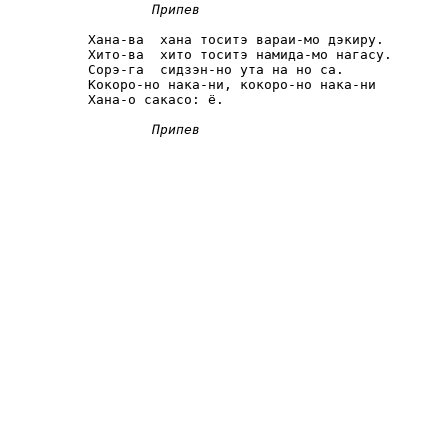
Припев
Хана-ва  хана тоситэ вараи-мо дэкиру.

Хито-ва  хито тоситэ намида-мо нагасу.

Сорэ-га  сидзэн-но ута на но са.

Кокоро-но нака-ни, кокоро-но нака-ни

Хана-о сакасо: ё.

Припев