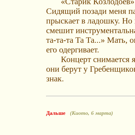
«Старик Козлодоев» — 
Сидящий позади меня пац
прыскает в ладошку. Но
смешит инструментальна
та-та-та Та Та...» Мать,
его одергивает.
Концерт снимается яп
они берут у Гребенщико
знак.
Дальше
(Киото, 6 марта)