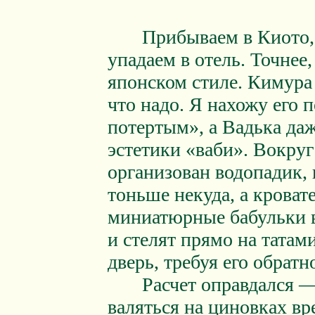
Прибываем в Киото, ло
упадаем в отель. Точнее
японском стиле. Кимура
что надо. Я нахожу его
потертым», а Вадька да
эстетики «ваби». Вокруг
организован водопадик, 
тоньше некуда, а кроват
миниатюрные бабульки 
и стелят прямо на татам
дверь, требуя его обратн
Расчет оправдался — г
валяться на циновках вре