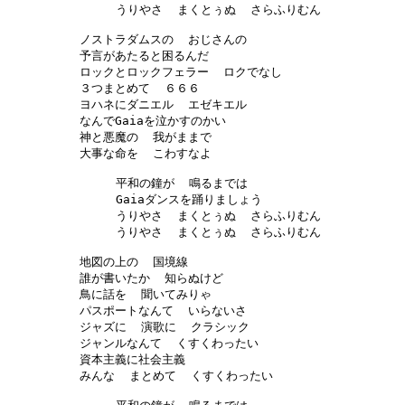
     うりやさ  まくとぅぬ  さらふりむん

ノストラダムスの  おじさんの

予言があたると困るんだ

ロックとロックフェラー  ロクでなし

３つまとめて  ６６６

ヨハネにダニエル  エゼキエル

なんでGaiaを泣かすのかい

神と悪魔の  我がままで

大事な命を  こわすなよ

     平和の鐘が  鳴るまでは  

     Gaiaダンスを踊りましょう

     うりやさ  まくとぅぬ  さらふりむん

     うりやさ  まくとぅぬ  さらふりむん

地図の上の  国境線

誰が書いたか  知らぬけど

鳥に話を  聞いてみりゃ

パスポートなんて  いらないさ

ジャズに  演歌に  クラシック

ジャンルなんて  くすくわったい

資本主義に社会主義 

みんな  まとめて  くすくわったい
