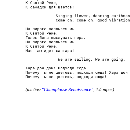
К Святой Реке,

К самадхи для цветов!

             Singing flower, dancing earthman
             Come on, come on, good vibration
На пироге поплывем мы

К Святой Реке.

Голос Бога выслушать пора.

На пироге поплывем мы

К Святой Реке,

Нас там ждет сантара!

              We are sailing. We are going.

Хара дон дон! Подходи сюда!

Почему ты не цветешь, подходи сюда! Хара дон 
Почему ты не цветешь, подходи сюда!

(альбом
"Champloose Renaissance"
, 4-й трек)