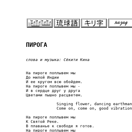
ПИРОГА
слова и музыка: Сёкити Кина
На пироге поплывем мы 

До милой Индии

И ее кругом всю обойдем.

На пироге поплывем мы -

И в сердце друг у друга

Цветами пышно расцветем.

             Singing flower, dancing earthman
             Come on, come on, good vibration
На пироге поплывем мы

К Святой Реке.

В плаванье к свободе я готов.

На пироге поплывем мы
