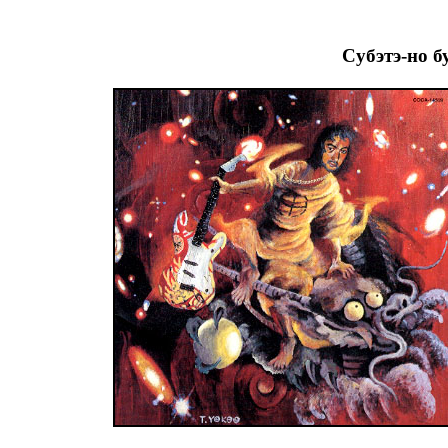
Cубэтэ-но б